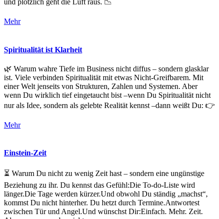
und plötzlich geht die Luft raus. 📉
Mehr
Spiritualität ist Klarheit
🌿 Warum wahre Tiefe im Business nicht diffus – sondern glasklar
ist. Viele verbinden Spiritualität mit etwas Nicht-Greifbarem. Mit
einer Welt jenseits von Strukturen, Zahlen und Systemen. Aber
wenn Du wirklich tief eingetaucht bist –wenn Du Spiritualität nicht
nur als Idee, sondern als gelebte Realität kennst –dann weißt Du: 👉
Mehr
Einstein-Zeit
⏳ Warum Du nicht zu wenig Zeit hast – sondern eine ungünstige
Beziehung zu ihr. Du kennst das Gefühl:Die To-do-Liste wird
länger.Die Tage werden kürzer.Und obwohl Du ständig „machst“,
kommst Du nicht hinterher. Du hetzt durch Termine.Antwortest
zwischen Tür und Angel.Und wünschst Dir:Einfach. Mehr. Zeit.