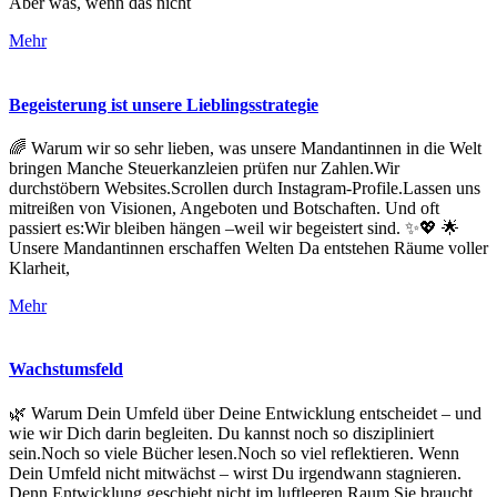
Aber was, wenn das nicht
Mehr
Begeisterung ist unsere Lieblingsstrategie
🌈 Warum wir so sehr lieben, was unsere Mandantinnen in die Welt
bringen Manche Steuerkanzleien prüfen nur Zahlen.Wir
durchstöbern Websites.Scrollen durch Instagram-Profile.Lassen uns
mitreißen von Visionen, Angeboten und Botschaften. Und oft
passiert es:Wir bleiben hängen –weil wir begeistert sind. ✨💖 🌟
Unsere Mandantinnen erschaffen Welten Da entstehen Räume voller
Klarheit,
Mehr
Wachstumsfeld
🌿 Warum Dein Umfeld über Deine Entwicklung entscheidet – und
wie wir Dich darin begleiten. Du kannst noch so diszipliniert
sein.Noch so viele Bücher lesen.Noch so viel reflektieren. Wenn
Dein Umfeld nicht mitwächst – wirst Du irgendwann stagnieren.
Denn Entwicklung geschieht nicht im luftleeren Raum.Sie braucht