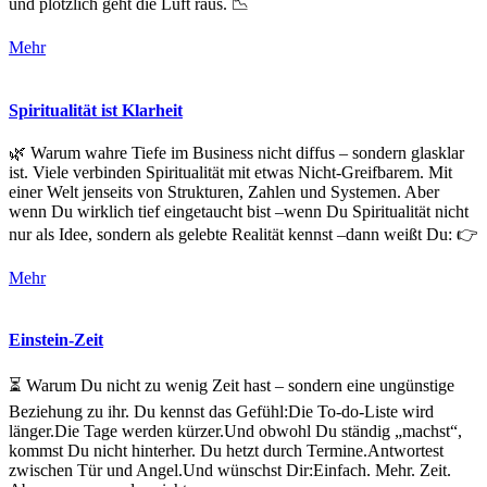
und plötzlich geht die Luft raus. 📉
Mehr
Spiritualität ist Klarheit
🌿 Warum wahre Tiefe im Business nicht diffus – sondern glasklar
ist. Viele verbinden Spiritualität mit etwas Nicht-Greifbarem. Mit
einer Welt jenseits von Strukturen, Zahlen und Systemen. Aber
wenn Du wirklich tief eingetaucht bist –wenn Du Spiritualität nicht
nur als Idee, sondern als gelebte Realität kennst –dann weißt Du: 👉
Mehr
Einstein-Zeit
⏳ Warum Du nicht zu wenig Zeit hast – sondern eine ungünstige
Beziehung zu ihr. Du kennst das Gefühl:Die To-do-Liste wird
länger.Die Tage werden kürzer.Und obwohl Du ständig „machst“,
kommst Du nicht hinterher. Du hetzt durch Termine.Antwortest
zwischen Tür und Angel.Und wünschst Dir:Einfach. Mehr. Zeit.