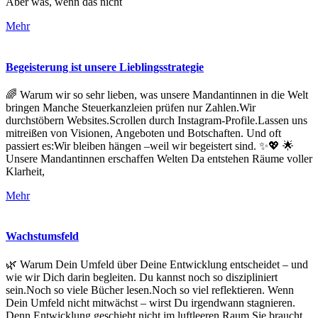
Aber was, wenn das nicht
Mehr
Begeisterung ist unsere Lieblingsstrategie
🌈 Warum wir so sehr lieben, was unsere Mandantinnen in die Welt
bringen Manche Steuerkanzleien prüfen nur Zahlen.Wir
durchstöbern Websites.Scrollen durch Instagram-Profile.Lassen uns
mitreißen von Visionen, Angeboten und Botschaften. Und oft
passiert es:Wir bleiben hängen –weil wir begeistert sind. ✨💖 🌟
Unsere Mandantinnen erschaffen Welten Da entstehen Räume voller
Klarheit,
Mehr
Wachstumsfeld
🌿 Warum Dein Umfeld über Deine Entwicklung entscheidet – und
wie wir Dich darin begleiten. Du kannst noch so diszipliniert
sein.Noch so viele Bücher lesen.Noch so viel reflektieren. Wenn
Dein Umfeld nicht mitwächst – wirst Du irgendwann stagnieren.
Denn Entwicklung geschieht nicht im luftleeren Raum.Sie braucht